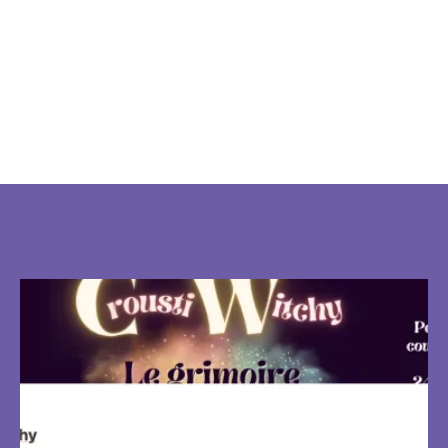
De quoi ça
l'air...