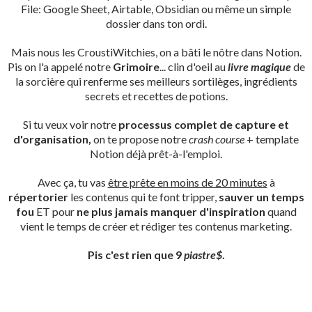
File: Google Sheet, Airtable, Obsidian ou même un simple
dossier dans ton ordi.
Mais nous les CroustiWitchies, on a bâti le nôtre dans Notion.
Pis on l'a appelé notre
Grimoire
... clin d'oeil au
livre magique
de
la sorcière qui renferme ses meilleurs sortilèges, ingrédients
secrets et recettes de potions.
Si tu veux voir notre
processus complet de capture et
d'organisation,
on te propose notre
crash course
+ template
Notion déjà prêt-à-l'emploi.
Avec ça, tu vas
être prête en moins de 20 minutes
à
répertorier
les contenus qui te font tripper,
sauver un temps
fou
ET pour
ne plus jamais manquer d'inspiration
quand
vient le temps de créer et rédiger tes contenus marketing.
Pis c'est rien que 9
piastre$
.