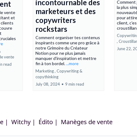
incontournable des
Comment j'
ient
la plus sim
marketeurs et des
nouveauté
de vente
pour attire
itant et
copywriters
client, c’e
 clients
rockstars
croustilla
couvre
t
Copywritin
Comment organiser tes contenus
cruciales
,
Croustilla
inspirants comme une pro grâce à
re
notre Grimoire du Créateur
June 22, 2
&
Notion pour ne plus jamais
e vente
manquer d'inspiration et mettre
fin à ton bordel.
...more
in read
Marketing ,
Copywriting &
copythinking
July 08, 2024
•
9 min read
e |
Witchy |
Édito |
Manèges de vente