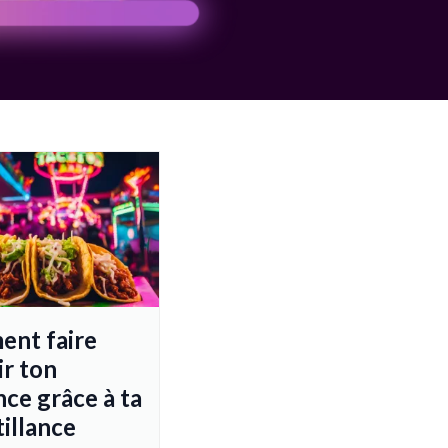
nt faire
ir ton
ce grâce à ta
illance