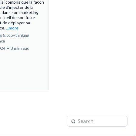
ai compris que la façon
ple d’injecter de la
 dans son marketing
r l’oeil de son futur
st de déployer sa
nce.
...more
g & copythinking
nce
024
•
3 min read