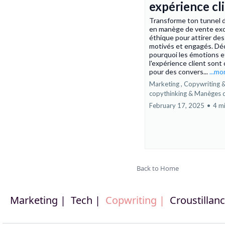
expérience cl
Transforme ton tunnel 
en manège de vente exc
éthique pour attirer des
motivés et engagés. Dé
pourquoi les émotions e
l'expérience client sont 
pour des convers...
...mo
Marketing ,
Copywriting 
copythinking &
Manèges d
February 17, 2025
•
4 m
Back to Home
Marketing |
Tech |
Copwriting |
Croustillanc