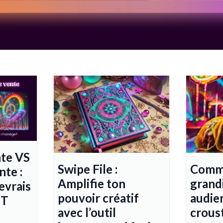
nte VS
Swipe File :
Comme
te :
Amplifie ton
grand
evrais
pouvoir créatif
audien
NT
avec l’outil
croust